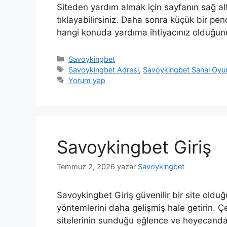
Siteden yardım almak için sayfanın sağ a
tıklayabilirsiniz. Daha sonra küçük bir pe
hangi konuda yardıma ihtiyacınız olduğu
Kategoriler
Savoykingbet
Etiketler
Savoykingbet Adresi
,
Savoykingbet Sanal Oyun
Yorum yap
Savoykingbet Giriş
Temmuz 2, 2026
yazar
Savoykingbet
Savoykingbet Giriş güvenilir bir site oldu
yöntemlerini daha gelişmiş hale getirin. Ç
sitelerinin sunduğu eğlence ve heyecanda