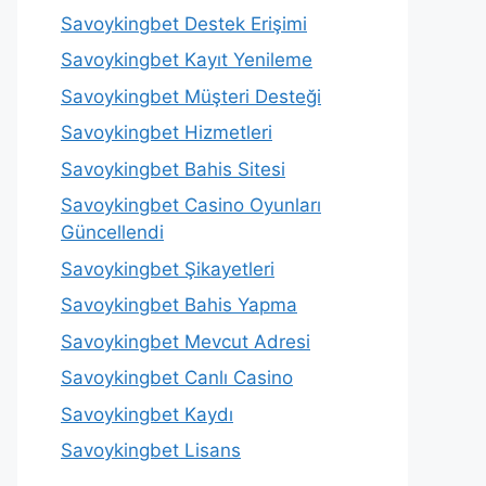
Savoykingbet Destek Erişimi
Savoykingbet Kayıt Yenileme
Savoykingbet Müşteri Desteği
Savoykingbet Hizmetleri
Savoykingbet Bahis Sitesi
Savoykingbet Casino Oyunları
Güncellendi
Savoykingbet Şikayetleri
Savoykingbet Bahis Yapma
Savoykingbet Mevcut Adresi
Savoykingbet Canlı Casino
Savoykingbet Kaydı
Savoykingbet Lisans