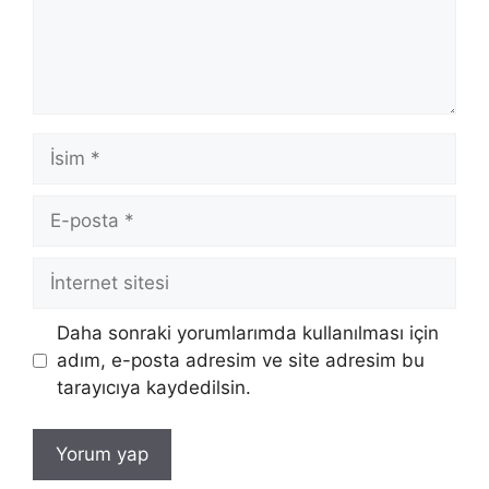
İsim
E-
posta
İnternet
sitesi
Daha sonraki yorumlarımda kullanılması için
adım, e-posta adresim ve site adresim bu
tarayıcıya kaydedilsin.