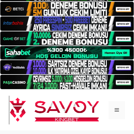
İçeriğe
atla
Menü