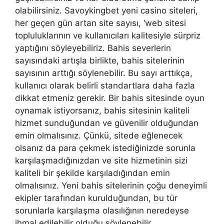
olabilirsiniz. Savoykingbet yeni casino siteleri,
her geçen gün artan site sayısı, ‘web sitesi
topluluklarının ve kullanıcıları kalitesiyle sürpriz
yaptığını söyleyebiliriz. Bahis severlerin
sayısındaki artışla birlikte, bahis sitelerinin
sayısının arttığı söylenebilir. Bu sayı arttıkça,
kullanıcı olarak belirli standartlara daha fazla
dikkat etmeniz gerekir. Bir bahis sitesinde oyun
oynamak istiyorsanız, bahis sitesinin kaliteli
hizmet sunduğundan ve güvenilir olduğundan
emin olmalısınız. Çünkü, sitede eğlenecek
olsanız da para çekmek istediğinizde sorunla
karşılaşmadığınızdan ve site hizmetinin sizi
kaliteli bir şekilde karşıladığından emin
olmalısınız. Yeni bahis sitelerinin çoğu deneyimli
ekipler tarafından kurulduğundan, bu tür
sorunlarla karşılaşma olasılığının neredeyse
ihmal edilebilir olduğu söylenebilir.