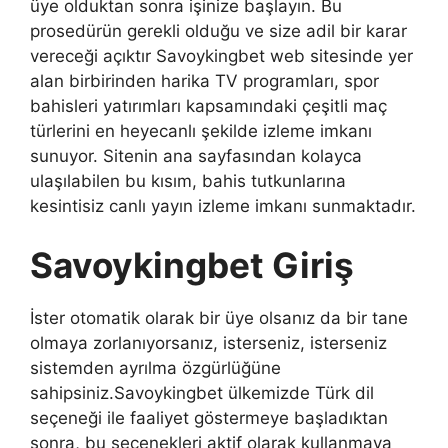
üye olduktan sonra işinize başlayın. Bu
prosedürün gerekli olduğu ve size adil bir karar
vereceği açıktır Savoykingbet web sitesinde yer
alan birbirinden harika TV programları, spor
bahisleri yatırımları kapsamındaki çeşitli maç
türlerini en heyecanlı şekilde izleme imkanı
sunuyor. Sitenin ana sayfasından kolayca
ulaşılabilen bu kısım, bahis tutkunlarına
kesintisiz canlı yayın izleme imkanı sunmaktadır.
Savoykingbet Giriş
İster otomatik olarak bir üye olsanız da bir tane
olmaya zorlanıyorsanız, isterseniz, isterseniz
sistemden ayrılma özgürlüğüne
sahipsiniz.Savoykingbet ülkemizde Türk dil
seçeneği ile faaliyet göstermeye başladıktan
sonra, bu seçenekleri aktif olarak kullanmaya