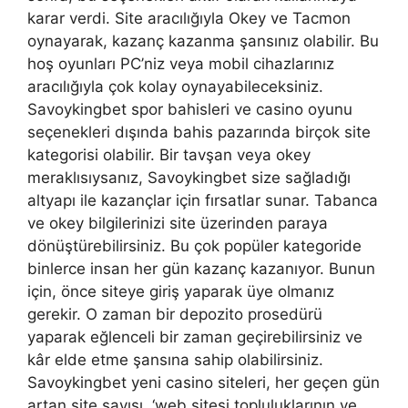
karar verdi. Site aracılığıyla Okey ve Tacmon
oynayarak, kazanç kazanma şansınız olabilir. Bu
hoş oyunları PC’niz veya mobil cihazlarınız
aracılığıyla çok kolay oynayabileceksiniz.
Savoykingbet spor bahisleri ve casino oyunu
seçenekleri dışında bahis pazarında birçok site
kategorisi olabilir. Bir tavşan veya okey
meraklısıysanız, Savoykingbet size sağladığı
altyapı ile kazançlar için fırsatlar sunar. Tabanca
ve okey bilgilerinizi site üzerinden paraya
dönüştürebilirsiniz. Bu çok popüler kategoride
binlerce insan her gün kazanç kazanıyor. Bunun
için, önce siteye giriş yaparak üye olmanız
gerekir. O zaman bir depozito prosedürü
yaparak eğlenceli bir zaman geçirebilirsiniz ve
kâr elde etme şansına sahip olabilirsiniz.
Savoykingbet yeni casino siteleri, her geçen gün
artan site sayısı, ‘web sitesi topluluklarının ve