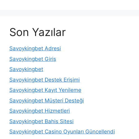
Son Yazılar
Savoykingbet Adresi
Savoykingbet Giriş
Savoykingbet
Savoykingbet Destek Erişimi
Savoykingbet Kayıt Yenileme
Savoykingbet Müşteri Desteği
Savoykingbet Hizmetleri
Savoykingbet Bahis Sitesi
Savoykingbet Casino Oyunları Güncellendi