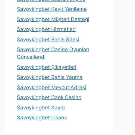
Savoykingbet Kayıt Yenileme
Savoykingbet Müşteri Desteği
Savoykingbet Hizmetleri
Savoykingbet Bahis Sitesi
Savoykingbet Casino Oyunları
Güncellendi
Savoykingbet Şikayetleri
Savoykingbet Bahis Yapma
Savoykingbet Mevcut Adresi
Savoykingbet Canlı Casino
Savoykingbet Kaydı
Savoykingbet Lisans