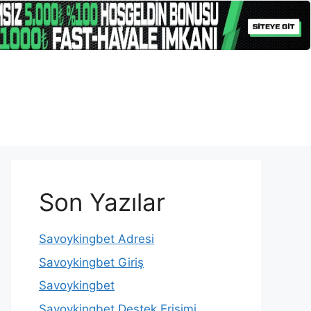
Son Yazılar
Savoykingbet Adresi
Savoykingbet Giriş
Savoykingbet
Savoykingbet Destek Erişimi