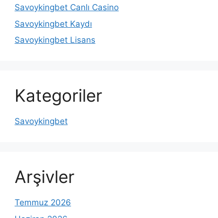
Savoykingbet Canlı Casino
Savoykingbet Kaydı
Savoykingbet Lisans
Kategoriler
Savoykingbet
Arşivler
Temmuz 2026