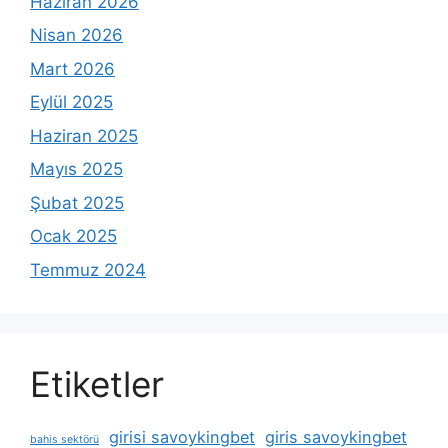
Haziran 2026
Nisan 2026
Mart 2026
Eylül 2025
Haziran 2025
Mayıs 2025
Şubat 2025
Ocak 2025
Temmuz 2024
Etiketler
girisi savoykingbet
giris savoykingbet
bahis sektörü