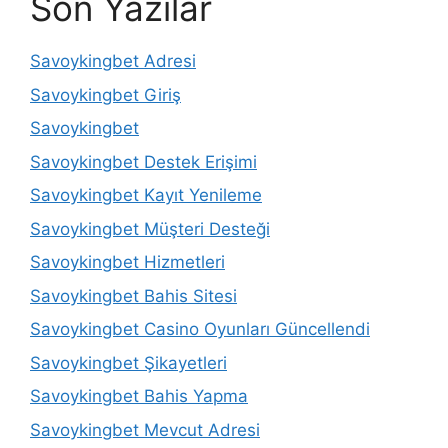
Son Yazılar
Savoykingbet Adresi
Savoykingbet Giriş
Savoykingbet
Savoykingbet Destek Erişimi
Savoykingbet Kayıt Yenileme
Savoykingbet Müşteri Desteği
Savoykingbet Hizmetleri
Savoykingbet Bahis Sitesi
Savoykingbet Casino Oyunları Güncellendi
Savoykingbet Şikayetleri
Savoykingbet Bahis Yapma
Savoykingbet Mevcut Adresi