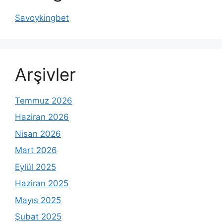
Savoykingbet
Arşivler
Temmuz 2026
Haziran 2026
Nisan 2026
Mart 2026
Eylül 2025
Haziran 2025
Mayıs 2025
Şubat 2025