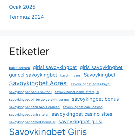
Ocak 2025
Temmuz 2024
Etiketler
girisi savoykingbet
giris savoykingbet
bahis sektörü
güncel savoykingbet
Savoykingbet
kaydı
lisans
Savoykingbet Adresi
savoykingbet adres kaydı
savoykingbet bahis sektörü
savoykingbet bahis stratejisi
savoykingbet bonus
savoykingbet bir belge gerektiriyor mu
savoykingbet canlı bahis oranları
savoykingbet canlı casino
savoykingbet casino sitesi
savoykingbet canlı siteler
savoykingbet girisi
savoykingbet cömert bonuslar
Savoykingbet Giriş