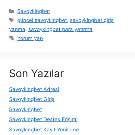
Kategoriler
Savoykingbet
Etiketler
güncel savoykingbet
,
savoykingbet giriş
yapma
,
savoykingbet para yatırma
Yorum yap
Son Yazılar
Savoykingbet Adresi
Savoykingbet Giriş
Savoykingbet
Savoykingbet Destek Erişimi
Savoykingbet Kayıt Yenileme