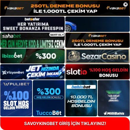
×
SAVOYKINGBET GİRİŞ İÇİN TIKLAYINIZ!