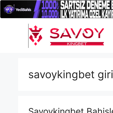
İçeriğe
atla
savoykingbet giri
Savoykingbet Bahisl