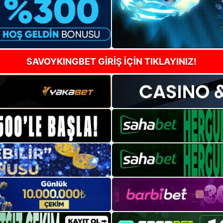
SAVOYKINGBET GİRİŞ İÇİN TIKLAYINIZ!