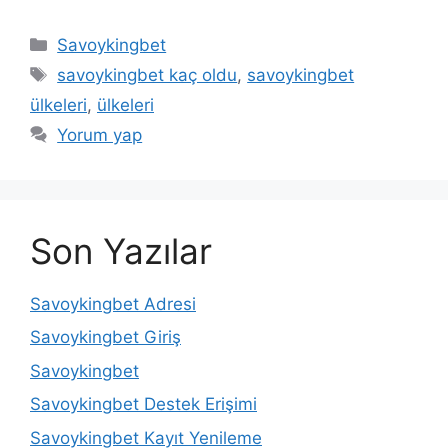
Kategoriler
Savoykingbet
Etiketler
savoykingbet kaç oldu
,
savoykingbet
ülkeleri
,
ülkeleri
Yorum yap
Son Yazılar
Savoykingbet Adresi
Savoykingbet Giriş
Savoykingbet
Savoykingbet Destek Erişimi
Savoykingbet Kayıt Yenileme