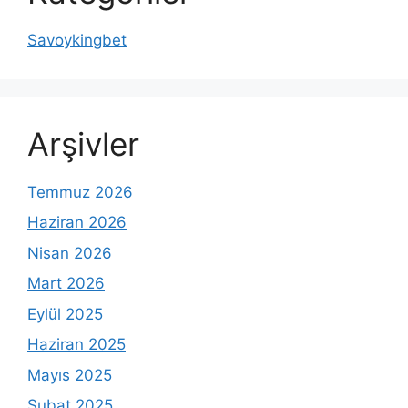
Savoykingbet
Arşivler
Temmuz 2026
Haziran 2026
Nisan 2026
Mart 2026
Eylül 2025
Haziran 2025
Mayıs 2025
Şubat 2025