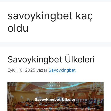
savoykingbet kaç
oldu
Savoykingbet Ülkeleri
Eylül 10, 2025
yazar
Savoykingbet