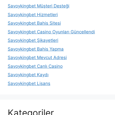
Savoykingbet Müşteri Desteği
Savoykingbet Hizmetleri
Savoykingbet Bahis Sitesi
Savoykingbet Casino Oyunları Güncellendi
Savoykingbet Şikayetleri
Savoykingbet Bahis Yapma
Savoykingbet Mevcut Adresi
Savoykingbet Canlı Casino
Savoykingbet Kaydı
Savoykingbet Lisans
Kategoriler