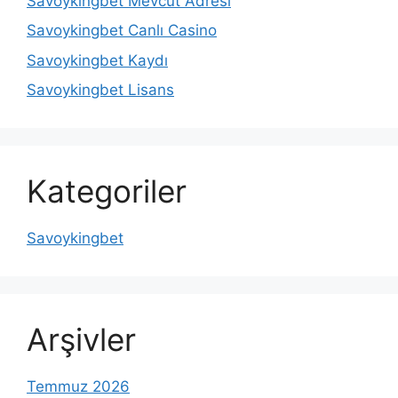
Savoykingbet Mevcut Adresi
Savoykingbet Canlı Casino
Savoykingbet Kaydı
Savoykingbet Lisans
Kategoriler
Savoykingbet
Arşivler
Temmuz 2026