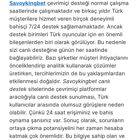
Savoykingbet
çevrimiçi desteği normal çalışma
saatlerinde çalışmaktadır ve birkaç yıldır Türk
müşterilere hizmet veren birçok deneyimli
bahisçi 7/24 destek sağlamamaktadır. Ancak
destek birimleri Türk oyuncular için en önemli
bileşenlerden biri olarak görülüyor. Bu nedenle
sizi canlı desteğine günün her saatinde
bağlayabiliriz. Bazı şirketler müşteri ihtiyaçlarını
önceliklendirip analitik kullanarak çözümler
üretirken, tercihlerimizin de bu yaklaşımlardan
etkilenmesi doğaldır.
Savoykingbet canlı
destek
sitelerinde çevrimiçi platformlar
aracılığıyla canlı destek sunulması, Türk
kullanıcılar arasında olumsuz görüşlere neden
olabilir. Çünkü 24 saat erişiminiz ve bahis
oynama şansınız var. Sonuç olarak, sorunların
ortaya çıkma potansiyelini her zaman hesaba
katmak çok önemlidir. Bu bilgiye sahip olan ve