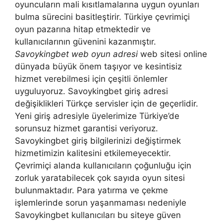
oyuncuların mali kısıtlamalarına uygun oyunları
bulma sürecini basitleştirir. Türkiye çevrimiçi
oyun pazarına hitap etmektedir ve
kullanıcılarının güvenini kazanmıştır.
Savoykingbet web oyun adresi
web sitesi online
dünyada büyük önem taşıyor ve kesintisiz
hizmet verebilmesi için çeşitli önlemler
uyguluyoruz. Savoykingbet giriş adresi
değişiklikleri Türkçe servisler için de geçerlidir.
Yeni giriş adresiyle üyelerimize Türkiye’de
sorunsuz hizmet garantisi veriyoruz.
Savoykingbet giriş bilgilerinizi değiştirmek
hizmetimizin kalitesini etkilemeyecektir.
Çevrimiçi alanda kullanıcıların çoğunluğu için
zorluk yaratabilecek çok sayıda oyun sitesi
bulunmaktadır. Para yatırma ve çekme
işlemlerinde sorun yaşanmaması nedeniyle
Savoykingbet kullanıcıları bu siteye güven