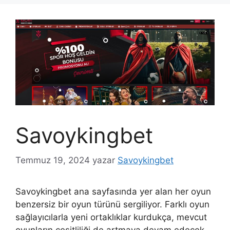
Savoykingbet
Temmuz 19, 2024
yazar
Savoykingbet
Savoykingbet ana sayfasında yer alan her oyun
benzersiz bir oyun türünü sergiliyor. Farklı oyun
sağlayıcılarla yeni ortaklıklar kurdukça, mevcut