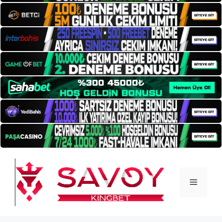
İçeriğe
atla
Menü