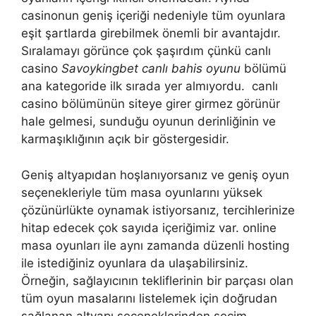
casinonun geniş içeriği nedeniyle tüm oyunlara
eşit şartlarda girebilmek önemli bir avantajdır.
Sıralamayı görünce çok şaşırdım çünkü canlı
casino
Savoykingbet canlı bahis oyunu
bölümü
ana kategoride ilk sırada yer almıyordu. canlı
casino bölümünün siteye girer girmez görünür
hale gelmesi, sunduğu oyunun derinliğinin ve
karmaşıklığının açık bir göstergesidir.
Geniş altyapıdan hoşlanıyorsanız ve geniş oyun
seçenekleriyle tüm masa oyunlarını yüksek
çözünürlükte oynamak istiyorsanız, tercihlerinize
hitap edecek çok sayıda içeriğimiz var. online
masa oyunları ile aynı zamanda düzenli hosting
ile istediğiniz oyunlara da ulaşabilirsiniz.
Örneğin, sağlayıcının tekliflerinin bir parçası olan
tüm oyun masalarını listelemek için doğrudan
sağlanan altyapı seçeneklerinden seçim