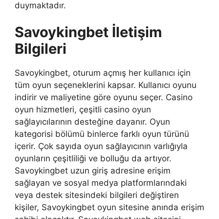
duymaktadır.
Savoykingbet İletişim
Bilgileri
Savoykingbet, oturum açmış her kullanıcı için
tüm oyun seçeneklerini kapsar. Kullanıcı oyunu
indirir ve maliyetine göre oyunu seçer. Casino
oyun hizmetleri, çeşitli casino oyun
sağlayıcılarının desteğine dayanır. Oyun
kategorisi bölümü binlerce farklı oyun türünü
içerir. Çok sayıda oyun sağlayıcının varlığıyla
oyunların çeşitliliği ve bolluğu da artıyor.
Savoykingbet uzun giriş adresine erişim
sağlayan ve sosyal medya platformlarındaki
veya destek sitesindeki bilgileri değiştiren
kişiler, Savoykingbet oyun sitesine anında erişim