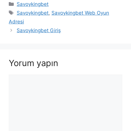
Kategoriler
Savoykingbet
Etiketler
Savoykingbet
,
Savoykingbet Web Oyun
Adresi
Savoykingbet Giriş
Yorum yapın
Yorum