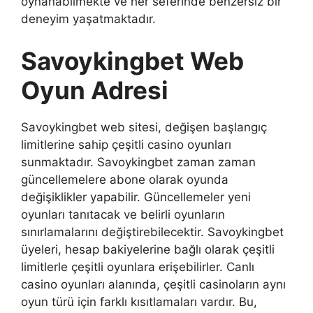
oynanabilmekte ve her seferinde benzersiz bir
deneyim yaşatmaktadır.
Savoykingbet Web
Oyun Adresi
Savoykingbet web sitesi, değişen başlangıç ​​
limitlerine sahip çeşitli casino oyunları
sunmaktadır. Savoykingbet zaman zaman
güncellemelere abone olarak oyunda
değişiklikler yapabilir. Güncellemeler yeni
oyunları tanıtacak ve belirli oyunların
sınırlamalarını değiştirebilecektir. Savoykingbet
üyeleri, hesap bakiyelerine bağlı olarak çeşitli
limitlerle çeşitli oyunlara erişebilirler. Canlı
casino oyunları alanında, çeşitli casinoların aynı
oyun türü için farklı kısıtlamaları vardır. Bu,