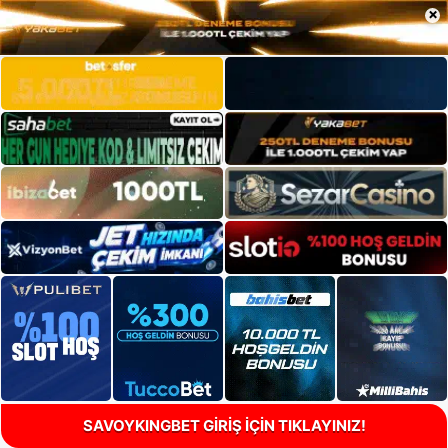
×
SAVOYKINGBET GİRİŞ İÇİN TIKLAYINIZ!