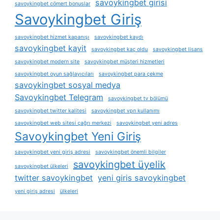
savoykingbet girisi
savoykingbet cömert bonuslar
Savoykingbet Giriş
savoykingbet hizmet kapanışı
savoykingbet kaydı
savoykingbet kayit
savoykingbet kaç oldu
savoykingbet lisans
savoykingbet modern site
savoykingbet müşteri hizmetleri
savoykingbet oyun sağlayıcıları
savoykingbet para çekme
savoykingbet sosyal medya
Savoykingbet Telegram
savoykingbet tv bölümü
savoykingbet twitter kalitesi
savoykingbet vpn kullanımı
savoykingbet web sitesi çağrı merkezi
savoykingbet yeni adres
Savoykingbet Yeni Giriş
savoykingbet yeni giriş adresi
savoykingbet önemli bilgiler
savoykingbet üyelik
savoykingbet ülkeleri
twitter savoykingbet
yeni giris savoykingbet
yeni giriş adresi
ülkeleri