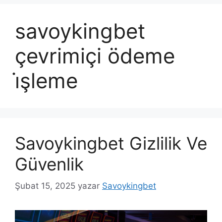
savoykingbet
çevrimiçi ödeme
i̇şleme
Savoykingbet Gizlilik Ve
Güvenlik
Şubat 15, 2025
yazar
Savoykingbet