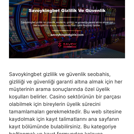
Savoykingbet gizlilik ve güvenlik seobahis,
gizliliği ve güvenliği garanti altına almak için her
müşterinin arama sonuçlarında özel üyelik
koşulları belirler. Casino sektörünün bir parçası
olabilmek için bireylerin üyelik sürecini
tamamlamaları gerekmektedir. Bu web sitesine
kaydolmak için kayıt talimatlarını ana sayfanın
kayıt bölümünde bulabilirsiniz. Bu kategoriye
bağlanmalı ve kayıt formundan kolayca