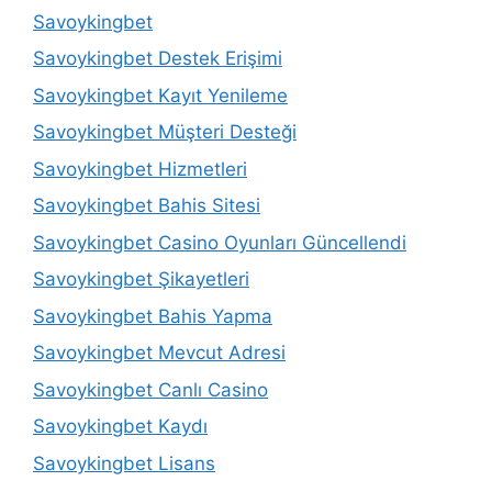
Savoykingbet
Savoykingbet Destek Erişimi
Savoykingbet Kayıt Yenileme
Savoykingbet Müşteri Desteği
Savoykingbet Hizmetleri
Savoykingbet Bahis Sitesi
Savoykingbet Casino Oyunları Güncellendi
Savoykingbet Şikayetleri
Savoykingbet Bahis Yapma
Savoykingbet Mevcut Adresi
Savoykingbet Canlı Casino
Savoykingbet Kaydı
Savoykingbet Lisans