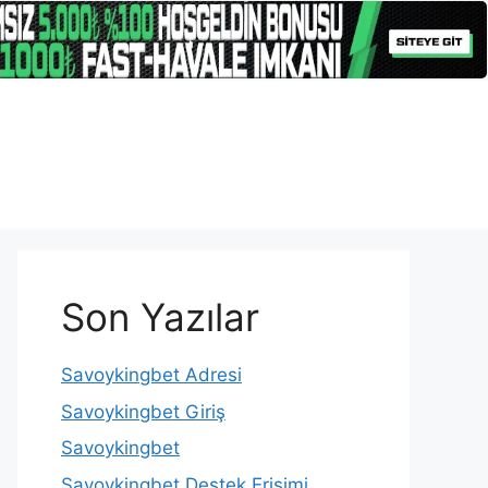
Son Yazılar
Savoykingbet Adresi
Savoykingbet Giriş
Savoykingbet
Savoykingbet Destek Erişimi