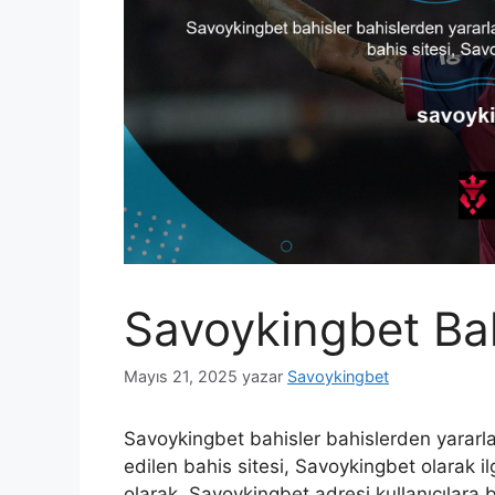
Savoykingbet Bah
Mayıs 21, 2025
yazar
Savoykingbet
Savoykingbet bahisler bahislerden yararla
edilen bahis sitesi, Savoykingbet olarak ilg
olarak, Savoykingbet adresi kullanıcılara b