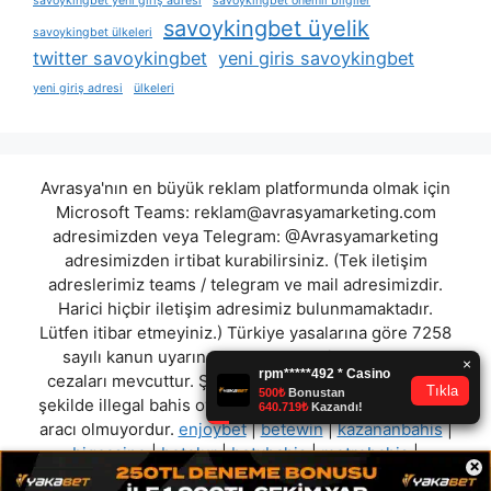
savoykingbet yeni giriş adresi
savoykingbet önemli bilgiler
savoykingbet üyelik
savoykingbet ülkeleri
twitter savoykingbet
yeni giris savoykingbet
yeni giriş adresi
ülkeleri
Avrasya'nın en büyük reklam platformunda olmak için
Microsoft Teams:
reklam@avrasyamarketing.com
adresimizden veya Telegram: @Avrasyamarketing
adresimizden irtibat kurabilirsiniz. (Tek iletişim
adreslerimiz teams / telegram ve mail adresimizdir.
Harici hiçbir iletişim adresimiz bulunmamaktadır.
Lütfen itibar etmeyiniz.) Türkiye yasalarına göre 7258
sayılı kanun uyarınca yasa dışı bahis oynamanın
cezaları mevcuttur. Şu an bulunduğunuz site hiç bir
şekilde illegal bahis oyunları oynatmıyor ve oynamaya
aracı olmuyordur.
enjoybet
|
betewin
|
kazananbahis
|
bigcasino
|
betolur
|
betxbahis
|
metrobahis
|
×
suprembet