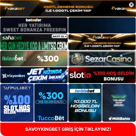
×
SAVOYKINGBET GİRİŞ İÇİN TIKLAYINIZ!