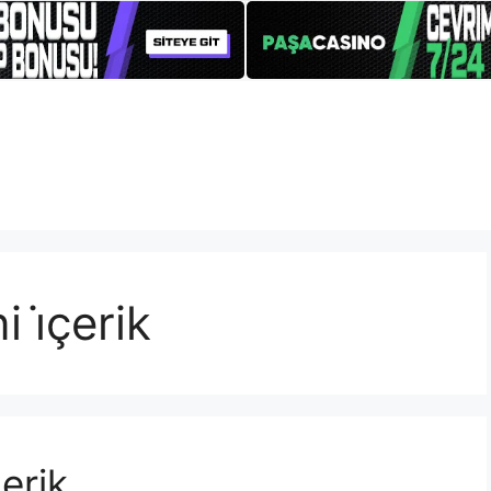
 i̇çerik
erik