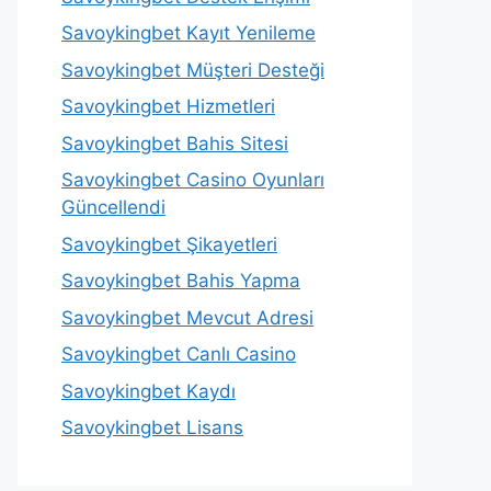
Savoykingbet Kayıt Yenileme
Savoykingbet Müşteri Desteği
Savoykingbet Hizmetleri
Savoykingbet Bahis Sitesi
Savoykingbet Casino Oyunları
Güncellendi
Savoykingbet Şikayetleri
Savoykingbet Bahis Yapma
Savoykingbet Mevcut Adresi
Savoykingbet Canlı Casino
Savoykingbet Kaydı
Savoykingbet Lisans