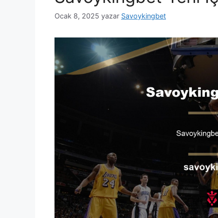
Ocak 8, 2025
yazar
Savoykingbet