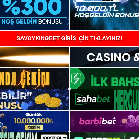
SAVOYKINGBET GİRİŞ İÇİN TIKLAYINIZ!