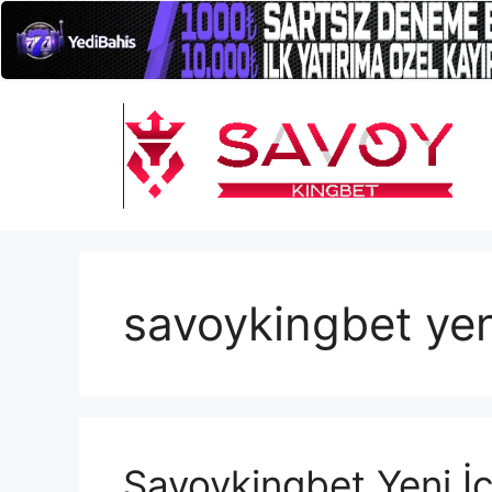
İçeriğe
atla
savoykingbet yeni
Savoykingbet Yeni İç