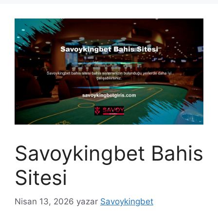
Savoykingbet Bahis
Sitesi
Nisan 13, 2026
yazar
Savoykingbet