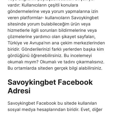
vardır: Kullanıcıların çeşitli konulara
göndermelerine veya yorum yapmalarına izin
veren platformlar- kullanıcıların Savoykingbet
sitesinde yorum bulabileceğim ürün veya
hizmetlerle ilgili sorunları bildirmelerine veya
çözmelerine yardımcı olan şikayet sayfaları,
Türkiye ve Avrupa’nın ana çekim merkezlerinden
biridir. Gönderilerinizi farklı yerlerden başka kim
gördüğünü öğrenebilirsiniz. Bu incelemeyi
okumalı mıyım? Okumalı ve tadını çıkarmalısınız.
Bu ortamlarda siteden gerçek bilgi alabilirsiniz.
Savoykingbet Facebook
Adresi
Savoykingbet Facebook bu sitede kullanılan
sosyal medya hesaplarından biridir. Evet, diğer