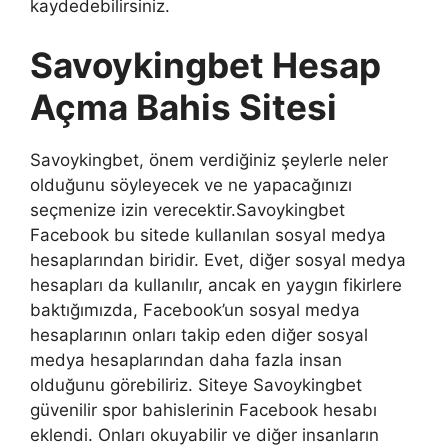
kaydedebilirsiniz.
Savoykingbet Hesap
Açma Bahis Sitesi
Savoykingbet, önem verdiğiniz şeylerle neler
olduğunu söyleyecek ve ne yapacağınızı
seçmenize izin verecektir.Savoykingbet
Facebook bu sitede kullanılan sosyal medya
hesaplarından biridir. Evet, diğer sosyal medya
hesapları da kullanılır, ancak en yaygın fikirlere
baktığımızda, Facebook’un sosyal medya
hesaplarının onları takip eden diğer sosyal
medya hesaplarından daha fazla insan
olduğunu görebiliriz. Siteye Savoykingbet
güvenilir spor bahislerinin Facebook hesabı
eklendi. Onları okuyabilir ve diğer insanların