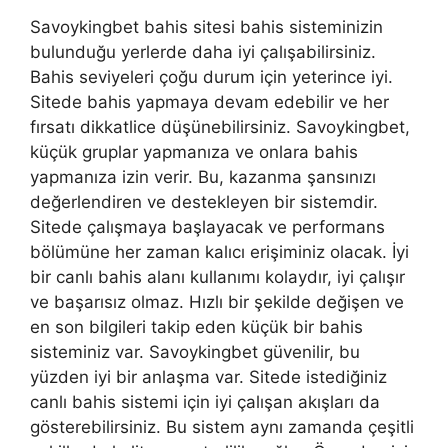
Savoykingbet bahis sitesi bahis sisteminizin
bulunduğu yerlerde daha iyi çalışabilirsiniz.
Bahis seviyeleri çoğu durum için yeterince iyi.
Sitede bahis yapmaya devam edebilir ve her
fırsatı dikkatlice düşünebilirsiniz. Savoykingbet,
küçük gruplar yapmanıza ve onlara bahis
yapmanıza izin verir. Bu, kazanma şansınızı
değerlendiren ve destekleyen bir sistemdir.
Sitede çalışmaya başlayacak ve performans
bölümüne her zaman kalıcı erişiminiz olacak. İyi
bir canlı bahis alanı kullanımı kolaydır, iyi çalışır
ve başarısız olmaz. Hızlı bir şekilde değişen ve
en son bilgileri takip eden küçük bir bahis
sisteminiz var. Savoykingbet güvenilir, bu
yüzden iyi bir anlaşma var. Sitede istediğiniz
canlı bahis sistemi için iyi çalışan akışları da
gösterebilirsiniz. Bu sistem aynı zamanda çeşitli