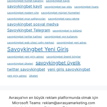
savoykingbet hizmet kapanışı
savoykingbet kaydı
savoykingbet kayit
savoykingbet kaç oldu
savoykingbet lisans
savoykingbet modern site
savoykingbet müşteri hizmetleri
savoykingbet oyun sağlayıcıları
savoykingbet para çekme
savoykingbet sosyal medya
Savoykingbet Telegram
savoykingbet tv bölümü
savoykingbet twitter kalitesi
savoykingbet vpn kullanımı
savoykingbet web sitesi çağrı merkezi
savoykingbet yeni adres
Savoykingbet Yeni Giriş
savoykingbet yeni giriş adresi
savoykingbet önemli bilgiler
savoykingbet üyelik
savoykingbet ülkeleri
twitter savoykingbet
yeni giris savoykingbet
yeni giriş adresi
ülkeleri
Avrasya'nın en büyük reklam platformunda olmak için
Microsoft Teams:
reklam@avrasyamarketing.com