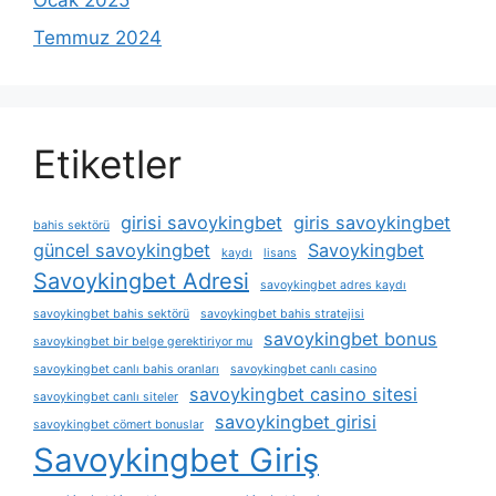
Ocak 2025
Temmuz 2024
Etiketler
girisi savoykingbet
giris savoykingbet
bahis sektörü
güncel savoykingbet
Savoykingbet
kaydı
lisans
Savoykingbet Adresi
savoykingbet adres kaydı
savoykingbet bahis sektörü
savoykingbet bahis stratejisi
savoykingbet bonus
savoykingbet bir belge gerektiriyor mu
savoykingbet canlı bahis oranları
savoykingbet canlı casino
savoykingbet casino sitesi
savoykingbet canlı siteler
savoykingbet girisi
savoykingbet cömert bonuslar
Savoykingbet Giriş