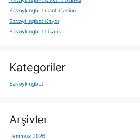
Savoykingbet Mevcut Adresi
Savoykingbet Canlı Casino
Savoykingbet Kaydı
Savoykingbet Lisans
Kategoriler
Savoykingbet
Arşivler
Temmuz 2026