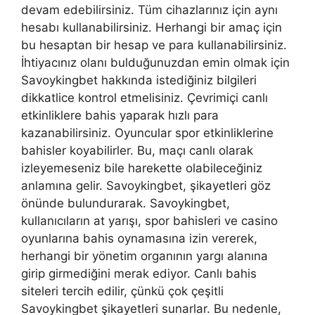
devam edebilirsiniz. Tüm cihazlarınız için aynı
hesabı kullanabilirsiniz. Herhangi bir amaç için
bu hesaptan bir hesap ve para kullanabilirsiniz.
İhtiyacınız olanı bulduğunuzdan emin olmak için
Savoykingbet hakkında istediğiniz bilgileri
dikkatlice kontrol etmelisiniz. Çevrimiçi canlı
etkinliklere bahis yaparak hızlı para
kazanabilirsiniz. Oyuncular spor etkinliklerine
bahisler koyabilirler. Bu, maçı canlı olarak
izleyemeseniz bile harekette olabileceğiniz
anlamına gelir. Savoykingbet, şikayetleri göz
önünde bulundurarak. Savoykingbet,
kullanıcıların at yarışı, spor bahisleri ve casino
oyunlarına bahis oynamasına izin vererek,
herhangi bir yönetim organının yargı alanına
girip girmediğini merak ediyor. Canlı bahis
siteleri tercih edilir, çünkü çok çeşitli
Savoykingbet şikayetleri sunarlar. Bu nedenle,