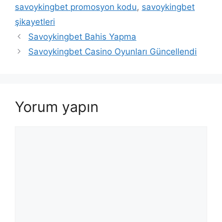
savoykingbet promosyon kodu
,
savoykingbet
şikayetleri
Savoykingbet Bahis Yapma
Savoykingbet Casino Oyunları Güncellendi
Yorum yapın
Yorum