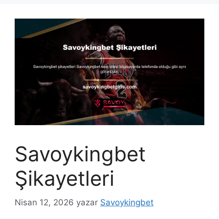
Savoykingbet
Şikayetleri
Nisan 12, 2026
yazar
Savoykingbet