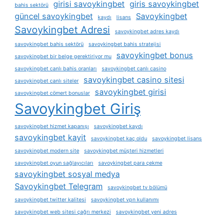
girisi savoykingbet
giris savoykingbet
bahis sektörü
güncel savoykingbet
Savoykingbet
kaydı
lisans
Savoykingbet Adresi
savoykingbet adres kaydı
savoykingbet bahis sektörü
savoykingbet bahis stratejisi
savoykingbet bonus
savoykingbet bir belge gerektiriyor mu
savoykingbet canlı bahis oranları
savoykingbet canlı casino
savoykingbet casino sitesi
savoykingbet canlı siteler
savoykingbet girisi
savoykingbet cömert bonuslar
Savoykingbet Giriş
savoykingbet hizmet kapanışı
savoykingbet kaydı
savoykingbet kayit
savoykingbet kaç oldu
savoykingbet lisans
savoykingbet modern site
savoykingbet müşteri hizmetleri
savoykingbet oyun sağlayıcıları
savoykingbet para çekme
savoykingbet sosyal medya
Savoykingbet Telegram
savoykingbet tv bölümü
savoykingbet twitter kalitesi
savoykingbet vpn kullanımı
savoykingbet web sitesi çağrı merkezi
savoykingbet yeni adres