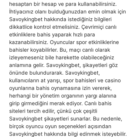
hesaptan bir hesap ve para kullanabilirsiniz.
İhtiyacınız olanı bulduğunuzdan emin olmak için
Savoykingbet hakkında istediğiniz bilgileri
dikkatlice kontrol etmelisiniz. Çevrimiçi canlı
etkinliklere bahis yaparak hızlı para
kazanabilirsiniz. Oyuncular spor etkinliklerine
bahisler koyabilirler. Bu, maçı canlı olarak
izleyemeseniz bile harekette olabileceğiniz
anlamına gelir. Savoykingbet, şikayetleri göz
önünde bulundurarak. Savoykingbet,
kullanıcıların at yarışı, spor bahisleri ve casino
oyunlarına bahis oynamasına izin vererek,
herhangi bir yönetim organının yargı alanına
girip girmediğini merak ediyor. Canlı bahis
siteleri tercih edilir, çünkü çok çeşitli
Savoykingbet şikayetleri sunarlar. Bu nedenle,
birçok oyuncu oyun seçenekleri açısından
Savoykingbet hakkında bilgi edinmek isteyebilir.