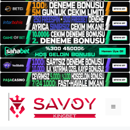
İçeriğe
atla
Menü