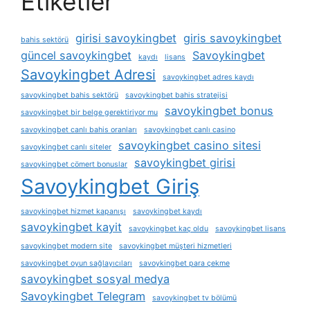
Etiketler
girisi savoykingbet
giris savoykingbet
bahis sektörü
güncel savoykingbet
Savoykingbet
kaydı
lisans
Savoykingbet Adresi
savoykingbet adres kaydı
savoykingbet bahis sektörü
savoykingbet bahis stratejisi
savoykingbet bonus
savoykingbet bir belge gerektiriyor mu
savoykingbet canlı bahis oranları
savoykingbet canlı casino
savoykingbet casino sitesi
savoykingbet canlı siteler
savoykingbet girisi
savoykingbet cömert bonuslar
Savoykingbet Giriş
savoykingbet hizmet kapanışı
savoykingbet kaydı
savoykingbet kayit
savoykingbet kaç oldu
savoykingbet lisans
savoykingbet modern site
savoykingbet müşteri hizmetleri
savoykingbet oyun sağlayıcıları
savoykingbet para çekme
savoykingbet sosyal medya
Savoykingbet Telegram
savoykingbet tv bölümü