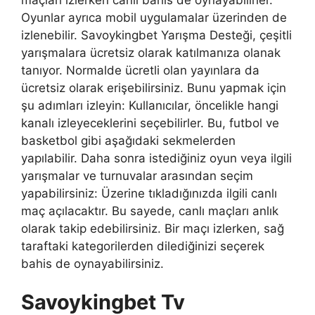
Oyunlar ayrıca mobil uygulamalar üzerinden de
izlenebilir. Savoykingbet Yarışma Desteği, çeşitli
yarışmalara ücretsiz olarak katılmanıza olanak
tanıyor. Normalde ücretli olan yayınlara da
ücretsiz olarak erişebilirsiniz. Bunu yapmak için
şu adımları izleyin: Kullanıcılar, öncelikle hangi
kanalı izleyeceklerini seçebilirler. Bu, futbol ve
basketbol gibi aşağıdaki sekmelerden
yapılabilir. Daha sonra istediğiniz oyun veya ilgili
yarışmalar ve turnuvalar arasından seçim
yapabilirsiniz: Üzerine tıkladığınızda ilgili canlı
maç açılacaktır. Bu sayede, canlı maçları anlık
olarak takip edebilirsiniz. Bir maçı izlerken, sağ
taraftaki kategorilerden dilediğinizi seçerek
bahis de oynayabilirsiniz.
Savoykingbet Tv