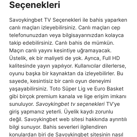
Seçenekleri
Savoykingbet TV Seçenekleri ile bahis yaparken
canlı maçları izleyebilirsiniz. Canlı maçları cep
telefonunuzdan veya bilgisayarınızdan kolayca
takip edebilirsiniz. Canlı bahis de mümkün.
Maçın canlı yayını kesintiye uğramayacak.
Üstelik, ek bir maliyeti de yok. Ayrıca, Full HD
kalitesinde yayın yapılıyor. Kullanıcılar dilerlerse,
oyunu başka bir kaynaktan da izleyebilirler. Bu
sayede, kesintisiz bir canlı oyun deneyimi
yaşayabilirsiniz. Toto Süper Lig ve Euro Basket
gibi birçok premium kanala ve lige erişim imkanı
sunuluyor.
Savoykingbet tv seçenekleri
TV’ye
giriş yapmanız yeterli. Üyelik kaydı zorunlu
değil. Savoykingbet web sitesi hakkında ayrıntılı
bilgi sunuyor. Bahis severleri ilgilendiren
konulardan biri de Savoykingbet sitesinin nasıl