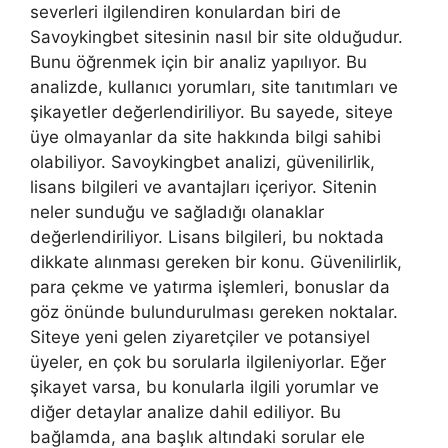
severleri ilgilendiren konulardan biri de
Savoykingbet sitesinin nasıl bir site olduğudur.
Bunu öğrenmek için bir analiz yapılıyor. Bu
analizde, kullanıcı yorumları, site tanıtımları ve
şikayetler değerlendiriliyor. Bu sayede, siteye
üye olmayanlar da site hakkında bilgi sahibi
olabiliyor. Savoykingbet analizi, güvenilirlik,
lisans bilgileri ve avantajları içeriyor. Sitenin
neler sunduğu ve sağladığı olanaklar
değerlendiriliyor. Lisans bilgileri, bu noktada
dikkate alınması gereken bir konu. Güvenilirlik,
para çekme ve yatırma işlemleri, bonuslar da
göz önünde bulundurulması gereken noktalar.
Siteye yeni gelen ziyaretçiler ve potansiyel
üyeler, en çok bu sorularla ilgileniyorlar. Eğer
şikayet varsa, bu konularla ilgili yorumlar ve
diğer detaylar analize dahil ediliyor. Bu
bağlamda, ana başlık altındaki sorular ele