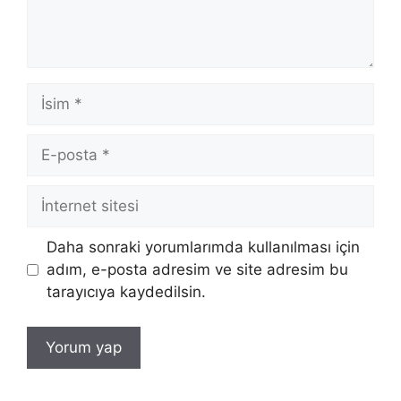
İsim
E-
posta
İnternet
sitesi
Daha sonraki yorumlarımda kullanılması için
adım, e-posta adresim ve site adresim bu
tarayıcıya kaydedilsin.