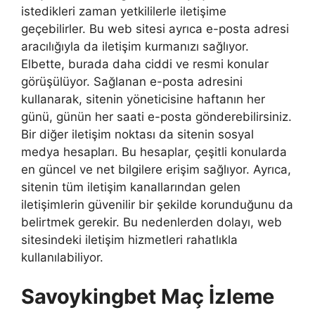
istedikleri zaman yetkililerle iletişime
geçebilirler. Bu web sitesi ayrıca e-posta adresi
aracılığıyla da iletişim kurmanızı sağlıyor.
Elbette, burada daha ciddi ve resmi konular
görüşülüyor. Sağlanan e-posta adresini
kullanarak, sitenin yöneticisine haftanın her
günü, günün her saati e-posta gönderebilirsiniz.
Bir diğer iletişim noktası da sitenin sosyal
medya hesapları. Bu hesaplar, çeşitli konularda
en güncel ve net bilgilere erişim sağlıyor. Ayrıca,
sitenin tüm iletişim kanallarından gelen
iletişimlerin güvenilir bir şekilde korunduğunu da
belirtmek gerekir. Bu nedenlerden dolayı, web
sitesindeki iletişim hizmetleri rahatlıkla
kullanılabiliyor.
Savoykingbet Maç İzleme