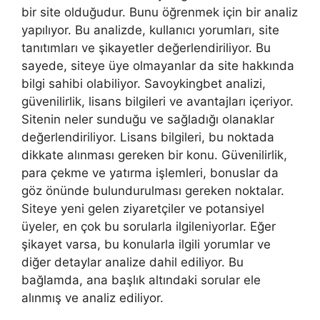
bir site olduğudur. Bunu öğrenmek için bir analiz
yapılıyor. Bu analizde, kullanıcı yorumları, site
tanıtımları ve şikayetler değerlendiriliyor. Bu
sayede, siteye üye olmayanlar da site hakkında
bilgi sahibi olabiliyor. Savoykingbet analizi,
güvenilirlik, lisans bilgileri ve avantajları içeriyor.
Sitenin neler sunduğu ve sağladığı olanaklar
değerlendiriliyor. Lisans bilgileri, bu noktada
dikkate alınması gereken bir konu. Güvenilirlik,
para çekme ve yatırma işlemleri, bonuslar da
göz önünde bulundurulması gereken noktalar.
Siteye yeni gelen ziyaretçiler ve potansiyel
üyeler, en çok bu sorularla ilgileniyorlar. Eğer
şikayet varsa, bu konularla ilgili yorumlar ve
diğer detaylar analize dahil ediliyor. Bu
bağlamda, ana başlık altındaki sorular ele
alınmış ve analiz ediliyor.