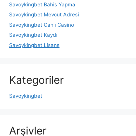
Savoykingbet Bahis Yapma
Savoykingbet Mevcut Adresi
Savoykingbet Canlı Casino
Savoykingbet Kaydı
Savoykingbet Lisans
Kategoriler
Savoykingbet
Arşivler