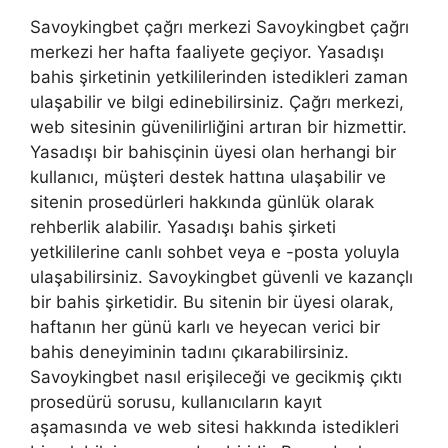
Savoykingbet çağrı merkezi Savoykingbet çağrı
merkezi her hafta faaliyete geçiyor. Yasadışı
bahis şirketinin yetkililerinden istedikleri zaman
ulaşabilir ve bilgi edinebilirsiniz. Çağrı merkezi,
web sitesinin güvenilirliğini artıran bir hizmettir.
Yasadışı bir bahisçinin üyesi olan herhangi bir
kullanıcı, müşteri destek hattına ulaşabilir ve
sitenin prosedürleri hakkında günlük olarak
rehberlik alabilir. Yasadışı bahis şirketi
yetkililerine canlı sohbet veya e -posta yoluyla
ulaşabilirsiniz. Savoykingbet güvenli ve kazançlı
bir bahis şirketidir. Bu sitenin bir üyesi olarak,
haftanın her günü karlı ve heyecan verici bir
bahis deneyiminin tadını çıkarabilirsiniz.
Savoykingbet nasıl erişileceği ve gecikmiş çıktı
prosedürü sorusu, kullanıcıların kayıt
aşamasında ve web sitesi hakkında istedikleri