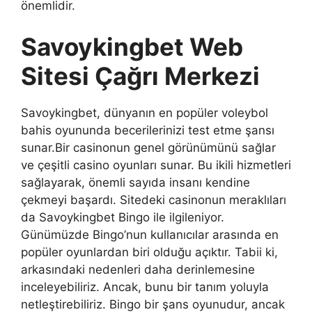
önemlidir.
Savoykingbet Web
Sitesi Çağrı Merkezi
Savoykingbet, dünyanın en popüler voleybol
bahis oyununda becerilerinizi test etme şansı
sunar.Bir casinonun genel görünümünü sağlar
ve çeşitli casino oyunları sunar. Bu ikili hizmetleri
sağlayarak, önemli sayıda insanı kendine
çekmeyi başardı. Sitedeki casinonun meraklıları
da Savoykingbet Bingo ile ilgileniyor.
Günümüzde Bingo’nun kullanıcılar arasında en
popüler oyunlardan biri olduğu açıktır. Tabii ki,
arkasındaki nedenleri daha derinlemesine
inceleyebiliriz. Ancak, bunu bir tanım yoluyla
netleştirebiliriz. Bingo bir şans oyunudur, ancak