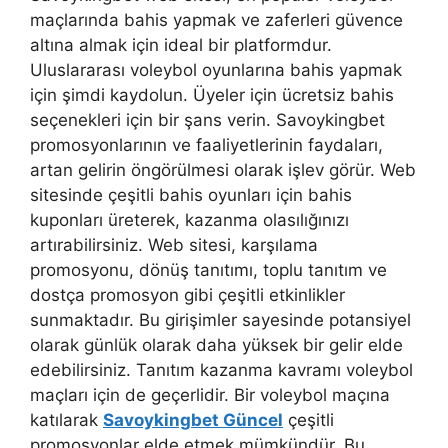
maçlarında bahis yapmak ve zaferleri güvence
altına almak için ideal bir platformdur.
Uluslararası voleybol oyunlarına bahis yapmak
için şimdi kaydolun. Üyeler için ücretsiz bahis
seçenekleri için bir şans verin. Savoykingbet
promosyonlarının ve faaliyetlerinin faydaları,
artan gelirin öngörülmesi olarak işlev görür. Web
sitesinde çeşitli bahis oyunları için bahis
kuponları üreterek, kazanma olasılığınızı
artırabilirsiniz. Web sitesi, karşılama
promosyonu, dönüş tanıtımı, toplu tanıtım ve
dostça promosyon gibi çeşitli etkinlikler
sunmaktadır. Bu girişimler sayesinde potansiyel
olarak günlük olarak daha yüksek bir gelir elde
edebilirsiniz. Tanıtım kazanma kavramı voleybol
maçları için de geçerlidir. Bir voleybol maçına
katılarak
Savoykingbet Güncel
çeşitli
promosyonlar elde etmek mümkündür. Bu