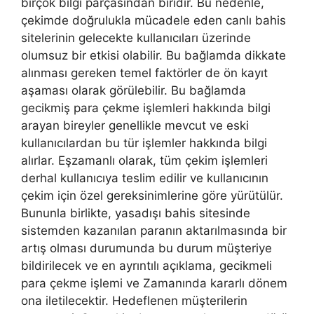
birçok bilgi parçasından biridir. Bu nedenle,
çekimde doğrulukla mücadele eden canlı bahis
sitelerinin gelecekte kullanıcıları üzerinde
olumsuz bir etkisi olabilir. Bu bağlamda dikkate
alınması gereken temel faktörler de ön kayıt
aşaması olarak görülebilir. Bu bağlamda
gecikmiş para çekme işlemleri hakkında bilgi
arayan bireyler genellikle mevcut ve eski
kullanıcılardan bu tür işlemler hakkında bilgi
alırlar. Eşzamanlı olarak, tüm çekim işlemleri
derhal kullanıcıya teslim edilir ve kullanıcının
çekim için özel gereksinimlerine göre yürütülür.
Bununla birlikte, yasadışı bahis sitesinde
sistemden kazanılan paranın aktarılmasında bir
artış olması durumunda bu durum müşteriye
bildirilecek ve en ayrıntılı açıklama, gecikmeli
para çekme işlemi ve Zamanında kararlı dönem
ona iletilecektir. Hedeflenen müşterilerin