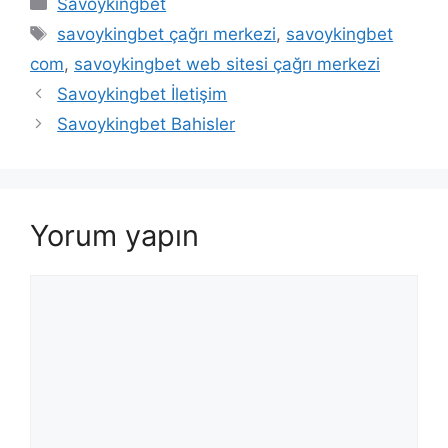
Savoykingbet
Etiketler
savoykingbet çağrı merkezi
,
savoykingbet
com
,
savoykingbet web sitesi çağrı merkezi
Savoykingbet İletişim
Savoykingbet Bahisler
Yorum yapın
Yorum