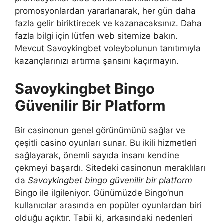
promosyonlardan yararlanarak, her gün daha
fazla gelir biriktirecek ve kazanacaksınız. Daha
fazla bilgi için lütfen web sitemize bakın.
Mevcut Savoykingbet voleybolunun tanıtımıyla
kazançlarınızı artırma şansını kaçırmayın.
Savoykingbet Bingo
Güvenilir Bir Platform
Bir casinonun genel görünümünü sağlar ve
çeşitli casino oyunları sunar. Bu ikili hizmetleri
sağlayarak, önemli sayıda insanı kendine
çekmeyi başardı. Sitedeki casinonun meraklıları
da
Savoykingbet bingo güvenilir bir platform
Bingo ile ilgileniyor. Günümüzde Bingo’nun
kullanıcılar arasında en popüler oyunlardan biri
olduğu açıktır. Tabii ki, arkasındaki nedenleri