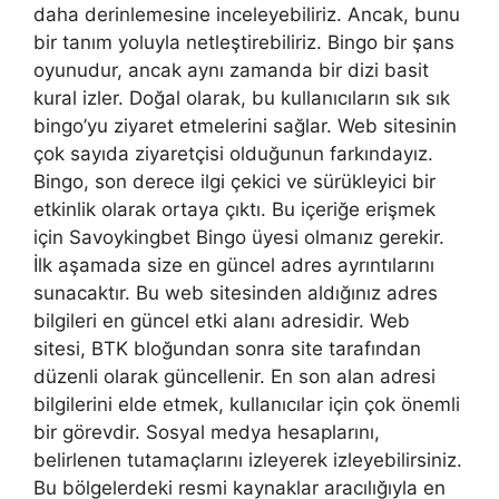
daha derinlemesine inceleyebiliriz. Ancak, bunu
bir tanım yoluyla netleştirebiliriz. Bingo bir şans
oyunudur, ancak aynı zamanda bir dizi basit
kural izler. Doğal olarak, bu kullanıcıların sık sık
bingo’yu ziyaret etmelerini sağlar. Web sitesinin
çok sayıda ziyaretçisi olduğunun farkındayız.
Bingo, son derece ilgi çekici ve sürükleyici bir
etkinlik olarak ortaya çıktı. Bu içeriğe erişmek
için Savoykingbet Bingo üyesi olmanız gerekir.
İlk aşamada size en güncel adres ayrıntılarını
sunacaktır. Bu web sitesinden aldığınız adres
bilgileri en güncel etki alanı adresidir. Web
sitesi, BTK bloğundan sonra site tarafından
düzenli olarak güncellenir. En son alan adresi
bilgilerini elde etmek, kullanıcılar için çok önemli
bir görevdir. Sosyal medya hesaplarını,
belirlenen tutamaçlarını izleyerek izleyebilirsiniz.
Bu bölgelerdeki resmi kaynaklar aracılığıyla en