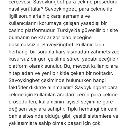
çerçevesi. Savoykingbet para çekme prosedürü
nasıl yürütülür? Savoykingbet, para çekme ile
ilgili sorunlarla hiç karşılaşmamış ve
kullanıcılarını korumaya çalışan yasadışı bir
casino platformudur. Türkiye’de güvenilir bir site
bulmanın ne kadar zor olabileceğine
bakılmaksızın, Savoykingbet, kullanıcıların
herhangi bir sorunla karşılaşmadan zahmetsizce
kusursuz bir geri çekilme süreci yapabileceği bir
platform olarak sunulur. Bu, mevcut kullanıcılara
hitap eden ve yeni bir kitle çeken bir noktadır.
Savoykingbet çekiminde bulunurken hangi
faktörler dikkate alınmalıdır? Savoykingbet para
çekme için kullanılan araçları içeren para çekme
prosedürleri, kullanıcının kişisel seçimine göre
değişen sayılara sahiptir. Tıpkı herhangi bir canlı
bahis sitesinde olduğu gibi, çeşitli sistemlere ve
yaklaşımlara sahip olmak başarı için çok