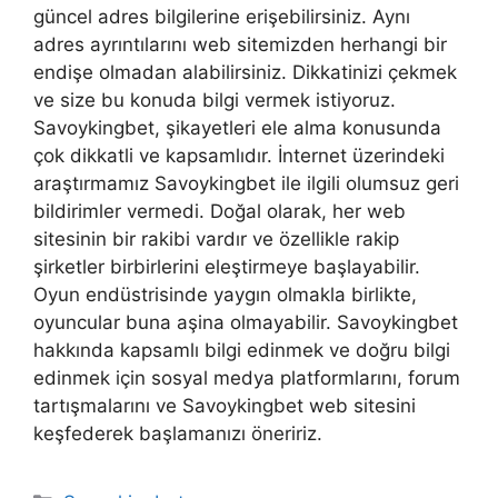
güncel adres bilgilerine erişebilirsiniz. Aynı
adres ayrıntılarını web sitemizden herhangi bir
endişe olmadan alabilirsiniz. Dikkatinizi çekmek
ve size bu konuda bilgi vermek istiyoruz.
Savoykingbet, şikayetleri ele alma konusunda
çok dikkatli ve kapsamlıdır. İnternet üzerindeki
araştırmamız Savoykingbet ile ilgili olumsuz geri
bildirimler vermedi. Doğal olarak, her web
sitesinin bir rakibi vardır ve özellikle rakip
şirketler birbirlerini eleştirmeye başlayabilir.
Oyun endüstrisinde yaygın olmakla birlikte,
oyuncular buna aşina olmayabilir. Savoykingbet
hakkında kapsamlı bilgi edinmek ve doğru bilgi
edinmek için sosyal medya platformlarını, forum
tartışmalarını ve Savoykingbet web sitesini
keşfederek başlamanızı öneririz.
Kategoriler