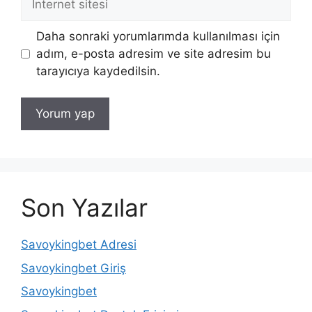
sitesi
Daha sonraki yorumlarımda kullanılması için
adım, e-posta adresim ve site adresim bu
tarayıcıya kaydedilsin.
Son Yazılar
Savoykingbet Adresi
Savoykingbet Giriş
Savoykingbet