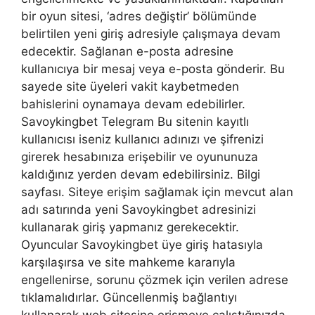
bir oyun sitesi, ‘adres değiştir’ bölümünde
belirtilen yeni giriş adresiyle çalışmaya devam
edecektir. Sağlanan e-posta adresine
kullanıcıya bir mesaj veya e-posta gönderir. Bu
sayede site üyeleri vakit kaybetmeden
bahislerini oynamaya devam edebilirler.
Savoykingbet Telegram Bu sitenin kayıtlı
kullanıcısı iseniz kullanıcı adınızı ve şifrenizi
girerek hesabınıza erişebilir ve oyununuza
kaldığınız yerden devam edebilirsiniz. Bilgi
sayfası. Siteye erişim sağlamak için mevcut alan
adı satırında yeni Savoykingbet adresinizi
kullanarak giriş yapmanız gerekecektir.
Oyuncular Savoykingbet üye giriş hatasıyla
karşılaşırsa ve site mahkeme kararıyla
engellenirse, sorunu çözmek için verilen adrese
tıklamalıdırlar. Güncellenmiş bağlantıyı