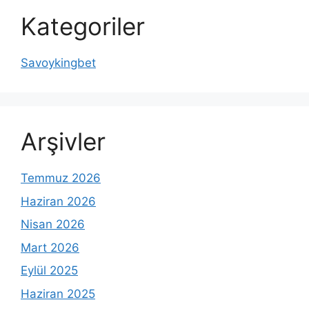
Kategoriler
Savoykingbet
Arşivler
Temmuz 2026
Haziran 2026
Nisan 2026
Mart 2026
Eylül 2025
Haziran 2025