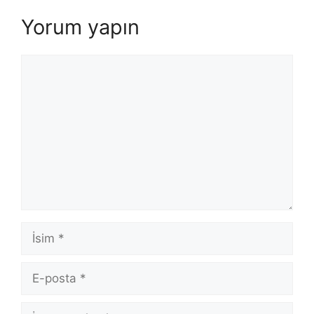
Yorum yapın
Yorum
İsim
E-
posta
İnternet