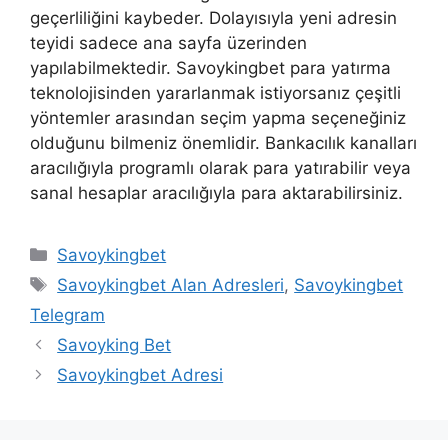
geçerliliğini kaybeder. Dolayısıyla yeni adresin
teyidi sadece ana sayfa üzerinden
yapılabilmektedir. Savoykingbet para yatırma
teknolojisinden yararlanmak istiyorsanız çeşitli
yöntemler arasından seçim yapma seçeneğiniz
olduğunu bilmeniz önemlidir. Bankacılık kanalları
aracılığıyla programlı olarak para yatırabilir veya
sanal hesaplar aracılığıyla para aktarabilirsiniz.
Kategoriler
Savoykingbet
Etiketler
Savoykingbet Alan Adresleri
,
Savoykingbet
Telegram
Savoyking Bet
Savoykingbet Adresi