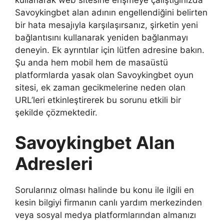
kullanarak web sitesine erişmeye çalıştığınızda
Savoykingbet alan adının engellendiğini belirten
bir hata mesajıyla karşılaşırsanız, şirketin yeni
bağlantısını kullanarak yeniden bağlanmayı
deneyin. Ek ayrıntılar için lütfen adresine bakın.
Şu anda hem mobil hem de masaüstü
platformlarda yasak olan Savoykingbet oyun
sitesi, ek zaman gecikmelerine neden olan
URL’leri etkinleştirerek bu sorunu etkili bir
şekilde çözmektedir.
Savoykingbet Alan
Adresleri
Sorularınız olması halinde bu konu ile ilgili en
kesin bilgiyi firmanın canlı yardım merkezinden
veya sosyal medya platformlarından almanızı