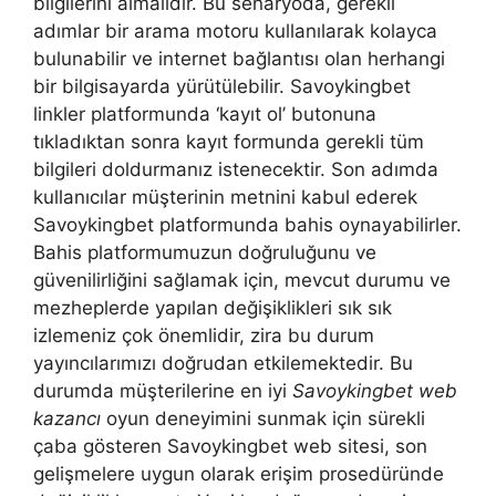
bilgilerini almalıdır. Bu senaryoda, gerekli
adımlar bir arama motoru kullanılarak kolayca
bulunabilir ve internet bağlantısı olan herhangi
bir bilgisayarda yürütülebilir. Savoykingbet
linkler platformunda ‘kayıt ol’ butonuna
tıkladıktan sonra kayıt formunda gerekli tüm
bilgileri doldurmanız istenecektir. Son adımda
kullanıcılar müşterinin metnini kabul ederek
Savoykingbet platformunda bahis oynayabilirler.
Bahis platformumuzun doğruluğunu ve
güvenilirliğini sağlamak için, mevcut durumu ve
mezheplerde yapılan değişiklikleri sık sık
izlemeniz çok önemlidir, zira bu durum
yayıncılarımızı doğrudan etkilemektedir. Bu
durumda müşterilerine en iyi
Savoykingbet web
kazancı
oyun deneyimini sunmak için sürekli
çaba gösteren Savoykingbet web sitesi, son
gelişmelere uygun olarak erişim prosedüründe