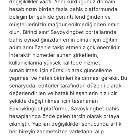
değişiklikler yaptı. Yeni kurduğunuz domain
hesabınızın birden fazla bahis platformunda
belirgin bir şekilde görüntülendiğinden ve
müşterilerinizin mağdur edilmediğinden emin
olun. Birinci sınıf Savoykingbet portallarında
bahis oynadığınızdan emin olmak için eğitim
adımlarını özenle takip etmeniz çok önemlidir.
İnteraktif hizmetler sunan şirketlerin,
kullanıcılarına yüksek kalitede hizmet
sunabilmesi için sürekli olarak güncelleme
yapması ve hatalı birimleri kaldırması gerekir. Bu
senaryoda, editörler tarafından düzenli olarak
değerlendirilen ve hatalı bileşenlerin hızlı bir
şekilde değiştirilmesi için tasarlanan
Savoykingbet platformu, Savoykingbet bahis
hesaplarında önde gelen tercih olarak ortaya
çıkmıştır. Yapılan değişiklikler sonucunda artık
her bireyin zahmetsizce varlıklarını alıp