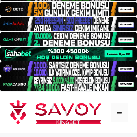
İçeriğe
atla
Menü