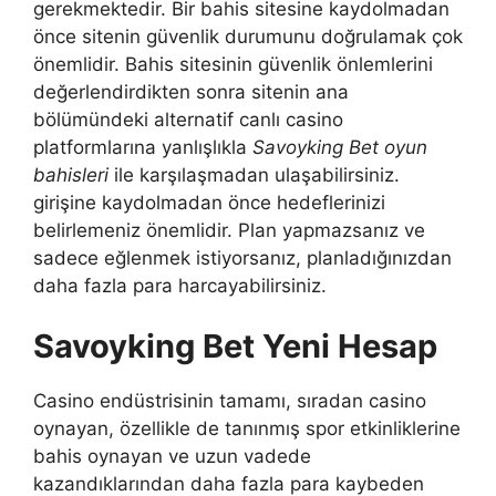
gerekmektedir. Bir bahis sitesine kaydolmadan
önce sitenin güvenlik durumunu doğrulamak çok
önemlidir. Bahis sitesinin güvenlik önlemlerini
değerlendirdikten sonra sitenin ana
bölümündeki alternatif canlı casino
platformlarına yanlışlıkla
Savoyking Bet oyun
bahisleri
ile karşılaşmadan ulaşabilirsiniz.
girişine kaydolmadan önce hedeflerinizi
belirlemeniz önemlidir. Plan yapmazsanız ve
sadece eğlenmek istiyorsanız, planladığınızdan
daha fazla para harcayabilirsiniz.
Savoyking Bet Yeni Hesap
Casino endüstrisinin tamamı, sıradan casino
oynayan, özellikle de tanınmış spor etkinliklerine
bahis oynayan ve uzun vadede
kazandıklarından daha fazla para kaybeden