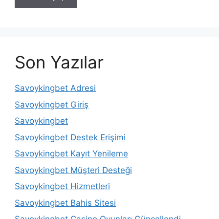
Son Yazılar
Savoykingbet Adresi
Savoykingbet Giriş
Savoykingbet
Savoykingbet Destek Erişimi
Savoykingbet Kayıt Yenileme
Savoykingbet Müşteri Desteği
Savoykingbet Hizmetleri
Savoykingbet Bahis Sitesi