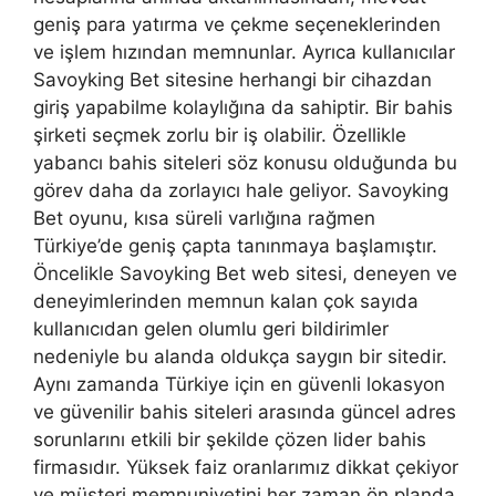
geniş para yatırma ve çekme seçeneklerinden
ve işlem hızından memnunlar. Ayrıca kullanıcılar
Savoyking Bet sitesine herhangi bir cihazdan
giriş yapabilme kolaylığına da sahiptir. Bir bahis
şirketi seçmek zorlu bir iş olabilir. Özellikle
yabancı bahis siteleri söz konusu olduğunda bu
görev daha da zorlayıcı hale geliyor. Savoyking
Bet oyunu, kısa süreli varlığına rağmen
Türkiye’de geniş çapta tanınmaya başlamıştır.
Öncelikle Savoyking Bet web sitesi, deneyen ve
deneyimlerinden memnun kalan çok sayıda
kullanıcıdan gelen olumlu geri bildirimler
nedeniyle bu alanda oldukça saygın bir sitedir.
Aynı zamanda Türkiye için en güvenli lokasyon
ve güvenilir bahis siteleri arasında güncel adres
sorunlarını etkili bir şekilde çözen lider bahis
firmasıdır. Yüksek faiz oranlarımız dikkat çekiyor
ve müşteri memnuniyetini her zaman ön planda