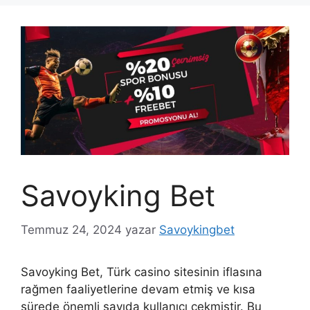
Savoyking Bet
Temmuz 24, 2024
yazar
Savoykingbet
Savoyking Bet, Türk casino sitesinin iflasına
rağmen faaliyetlerine devam etmiş ve kısa
sürede önemli sayıda kullanıcı çekmiştir. Bu