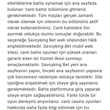
etkinliklerine bahis oynamak için ana sayfada
bulunan ‘canlı bahis’ bölümüne gitmeniz
gerekmektedir. Tüm maçları gerçek zamanlı
olarak izlemek için sitesinin bu bölümünü aktif
olarak kullanabilirsiniz. Canlı bahislere fon
ayırmak oldukça olumlu sonuçlar doğurabilir. Bu
seçeneğe Savoyking Bet web sitesinden hâlâ
erişilebilmektedir.
Savoyking Bet mobil
web
sitesi, canlı bahis oyunları için yüksek oranları
garanti eden bir hizmet ilkesi sunmayı
amaçlamaktadır. Savoyking Bet yeni ana
sayfasının yapısı, önceki ana sayfasının yapısına
çok benzemesi nedeniyle oldukça tanıdıktır. Site
içeriğine erişebilmek için siteye giriş yapmanız
gerekmektedir. Bahis platformuna giriş yaparak
siteye erişim sağlayabilirsiniz. Farklı türde bir
oyun deneyimi arıyorsanız canlı casino oyunları
hakkında daha fazla bilgi edinmek için bu