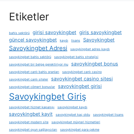
Etiketler
girisi savoykingbet
giris savoykingbet
bahis sektörü
güncel savoykingbet
Savoykingbet
kaydı
lisans
Savoykingbet Adresi
savoykingbet adres kaydı
savoykingbet bahis sektörü
savoykingbet bahis stratejisi
savoykingbet bonus
savoykingbet bir belge gerektiriyor mu
savoykingbet canlı bahis oranları
savoykingbet canlı casino
savoykingbet casino sitesi
savoykingbet canlı siteler
savoykingbet girisi
savoykingbet cömert bonuslar
Savoykingbet Giriş
savoykingbet hizmet kapanışı
savoykingbet kaydı
savoykingbet kayit
savoykingbet kaç oldu
savoykingbet lisans
savoykingbet modern site
savoykingbet müşteri hizmetleri
savoykingbet oyun sağlayıcıları
savoykingbet para çekme