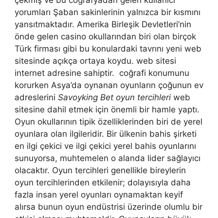
yorumları Şaban sakinlerinin yalnızca bir kısmını
yansıtmaktadır. Amerika Birleşik Devletleri’nin
önde gelen casino okullarından biri olan birçok
Türk firması gibi bu konulardaki tavrını yeni web
sitesinde açıkça ortaya koydu. web sitesi
internet adresine sahiptir. coğrafi konumunu
korurken Asya’da oynanan oyunların çoğunun ev
adreslerini
Savoyking Bet oyun tercihleri
web
sitesine dahil etmek için önemli bir hamle yaptı.
Oyun okullarının tipik özelliklerinden biri de yerel
oyunlara olan ilgileridir. Bir ülkenin bahis şirketi
en ilgi çekici ve ilgi çekici yerel bahis oyunlarını
sunuyorsa, muhtemelen o alanda lider sağlayıcı
olacaktır. Oyun tercihleri ​​genellikle bireylerin
oyun tercihlerinden etkilenir; dolayısıyla daha
fazla insan yerel oyunları oynamaktan keyif
alırsa bunun oyun endüstrisi üzerinde olumlu bir