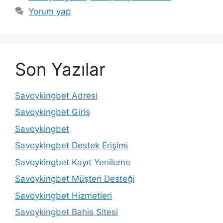
Yorum yap
Son Yazılar
Savoykingbet Adresi
Savoykingbet Giriş
Savoykingbet
Savoykingbet Destek Erişimi
Savoykingbet Kayıt Yenileme
Savoykingbet Müşteri Desteği
Savoykingbet Hizmetleri
Savoykingbet Bahis Sitesi