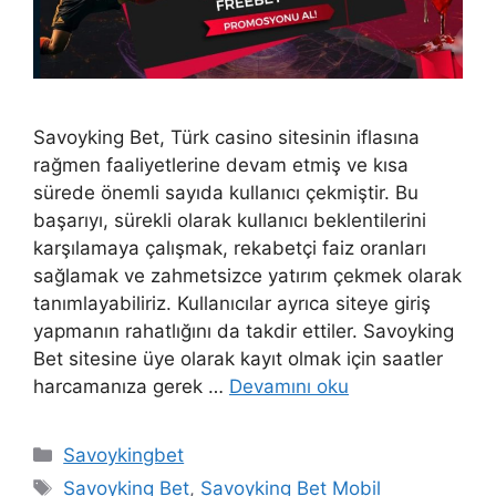
Savoyking Bet, Türk casino sitesinin iflasına
rağmen faaliyetlerine devam etmiş ve kısa
sürede önemli sayıda kullanıcı çekmiştir. Bu
başarıyı, sürekli olarak kullanıcı beklentilerini
karşılamaya çalışmak, rekabetçi faiz oranları
sağlamak ve zahmetsizce yatırım çekmek olarak
tanımlayabiliriz. Kullanıcılar ayrıca siteye giriş
yapmanın rahatlığını da takdir ettiler. Savoyking
Bet sitesine üye olarak kayıt olmak için saatler
harcamanıza gerek …
Devamını oku
Kategoriler
Savoykingbet
Etiketler
Savoyking Bet
,
Savoyking Bet Mobil