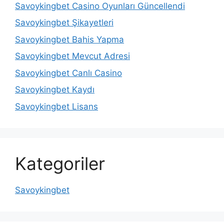
Savoykingbet Casino Oyunları Güncellendi
Savoykingbet Şikayetleri
Savoykingbet Bahis Yapma
Savoykingbet Mevcut Adresi
Savoykingbet Canlı Casino
Savoykingbet Kaydı
Savoykingbet Lisans
Kategoriler
Savoykingbet