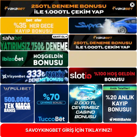
×
SAVOYKINGBET GİRİŞ İÇİN TIKLAYINIZ!