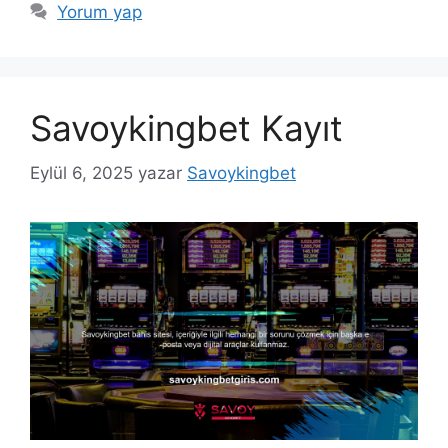
Yorum yap
Savoykingbet Kayıt
Eylül 6, 2025
yazar
Savoykingbet