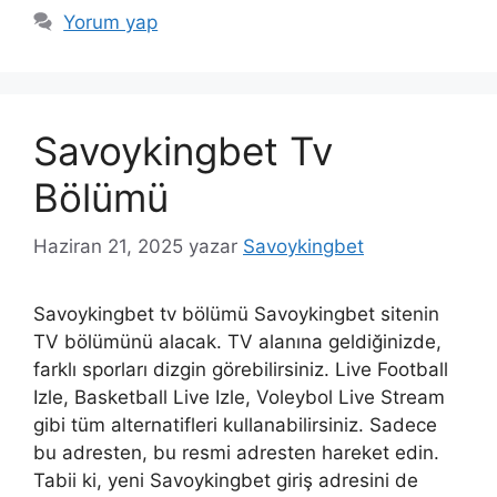
Yorum yap
Savoykingbet Tv
Bölümü
Haziran 21, 2025
yazar
Savoykingbet
Savoykingbet tv bölümü Savoykingbet sitenin
TV bölümünü alacak. TV alanına geldiğinizde,
farklı sporları dizgin görebilirsiniz. Live Football
Izle, Basketball Live Izle, Voleybol Live Stream
gibi tüm alternatifleri kullanabilirsiniz. Sadece
bu adresten, bu resmi adresten hareket edin.
Tabii ki, yeni Savoykingbet giriş adresini de