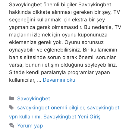
Savoykingbet önemli bilgiler Savoykingbet
hakkında dikkate alınması gereken bir şey, TV
seçeneğini kullanmak için ekstra bir şey
yapmanıza gerek olmamasıdır. Bu nedenle, TV
maçlarını izlemek için oyunu kuponunuza
eklemenize gerek yok. Oyunu sorunsuz
oynayabilir ve eğlenebilirsiniz. Bir kullanıcının
bahis sitesinde sorun olarak önemli sorunlar
varsa, bunun iletişim olduğunu söyleyebiliriz.
Sitede kendi paralarıyla programlar yapan
kullanıcılar, …
Devamını oku
Kategoriler
Savoykingbet
Etiketler
savoykingbet önemli bilgiler
,
savoykingbet
vpn kullanımı
,
Savoykingbet Yeni Giriş
Yorum yap