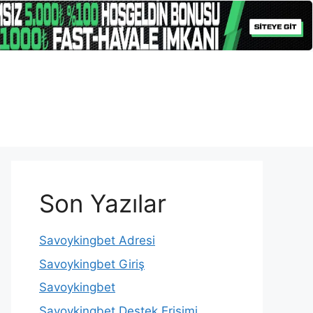
Son Yazılar
Savoykingbet Adresi
Savoykingbet Giriş
Savoykingbet
Savoykingbet Destek Erişimi