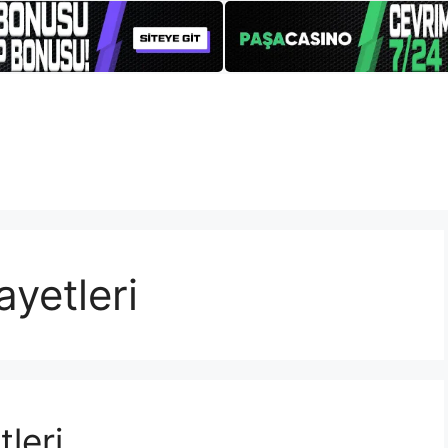
yetleri
leri