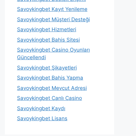
Savoykingbet Kayıt Yenileme
Savoykingbet Müşteri Desteği
Savoykingbet Hizmetleri
Savoykingbet Bahis Sitesi
Savoykingbet Casino Oyunları
Güncellendi
Savoykingbet Şikayetleri
Savoykingbet Bahis Yapma
Savoykingbet Mevcut Adresi
Savoykingbet Canlı Casino
Savoykingbet Kaydı
Savoykingbet Lisans