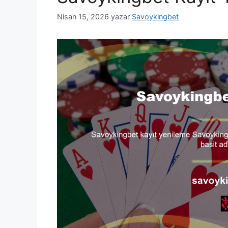
Nisan 15, 2026
yazar
Savoykingbet