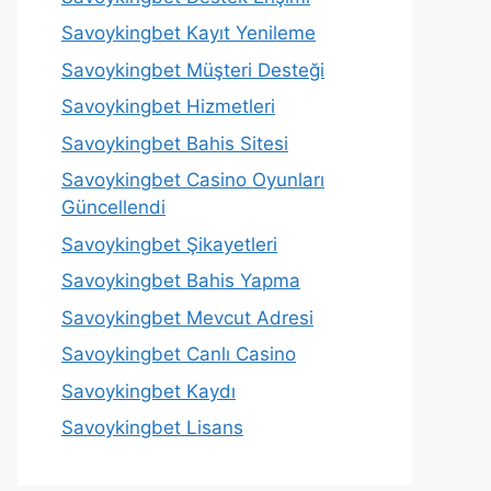
Savoykingbet Kayıt Yenileme
Savoykingbet Müşteri Desteği
Savoykingbet Hizmetleri
Savoykingbet Bahis Sitesi
Savoykingbet Casino Oyunları
Güncellendi
Savoykingbet Şikayetleri
Savoykingbet Bahis Yapma
Savoykingbet Mevcut Adresi
Savoykingbet Canlı Casino
Savoykingbet Kaydı
Savoykingbet Lisans