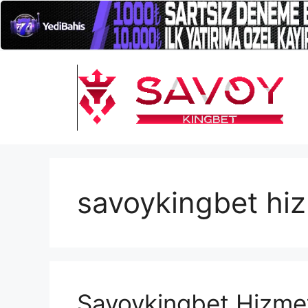
İçeriğe
atla
savoykingbet hiz
Savoykingbet Hizmet