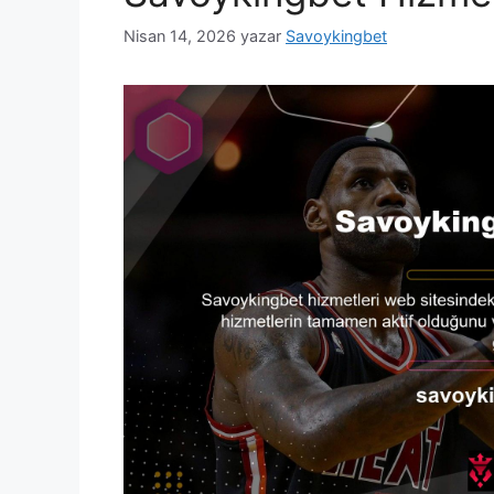
Nisan 14, 2026
yazar
Savoykingbet