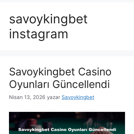
savoykingbet
instagram
Savoykingbet Casino
Oyunları Güncellendi
Nisan 13, 2026
yazar
Savoykingbet