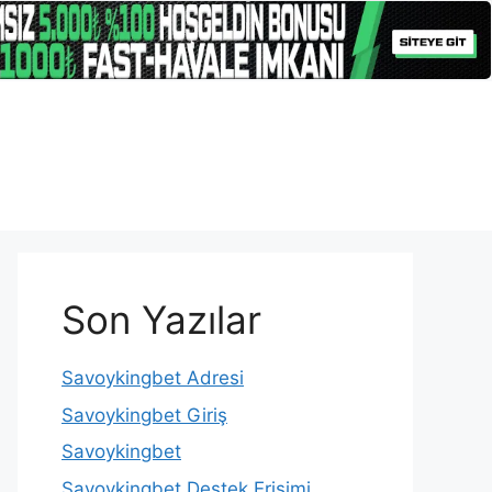
Son Yazılar
Savoykingbet Adresi
Savoykingbet Giriş
Savoykingbet
Savoykingbet Destek Erişimi