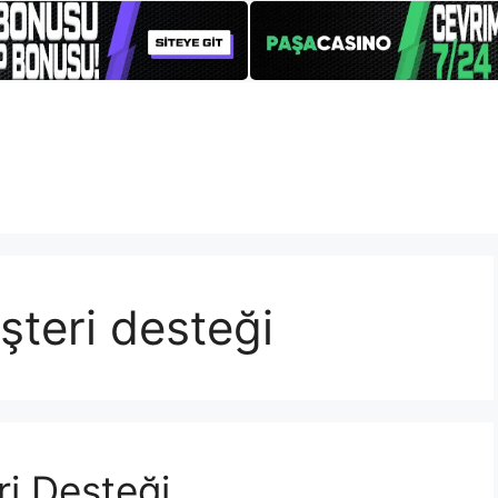
teri desteği
i Desteği