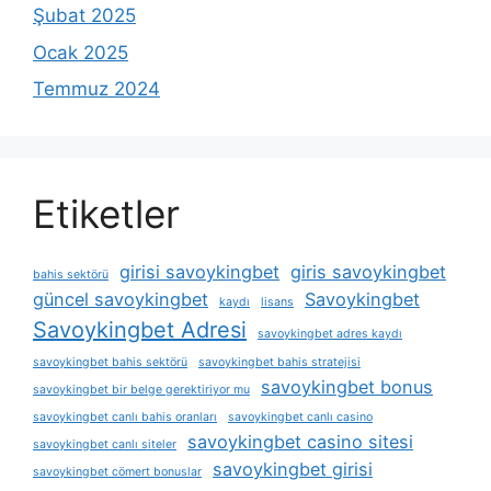
Şubat 2025
Ocak 2025
Temmuz 2024
Etiketler
girisi savoykingbet
giris savoykingbet
bahis sektörü
güncel savoykingbet
Savoykingbet
kaydı
lisans
Savoykingbet Adresi
savoykingbet adres kaydı
savoykingbet bahis sektörü
savoykingbet bahis stratejisi
savoykingbet bonus
savoykingbet bir belge gerektiriyor mu
savoykingbet canlı bahis oranları
savoykingbet canlı casino
savoykingbet casino sitesi
savoykingbet canlı siteler
savoykingbet girisi
savoykingbet cömert bonuslar