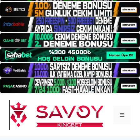
İçeriğe
atla
Menü