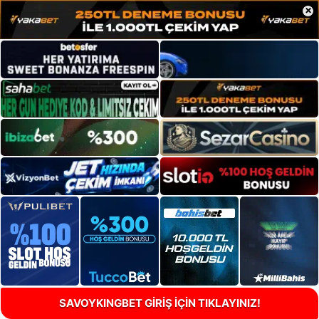
×
SAVOYKINGBET GİRİŞ İÇİN TIKLAYINIZ!