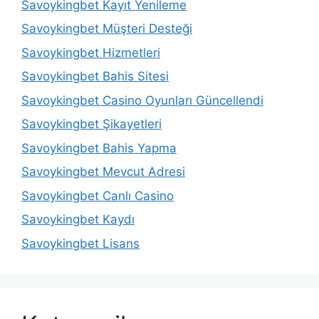
Savoykingbet Kayıt Yenileme
Savoykingbet Müşteri Desteği
Savoykingbet Hizmetleri
Savoykingbet Bahis Sitesi
Savoykingbet Casino Oyunları Güncellendi
Savoykingbet Şikayetleri
Savoykingbet Bahis Yapma
Savoykingbet Mevcut Adresi
Savoykingbet Canlı Casino
Savoykingbet Kaydı
Savoykingbet Lisans