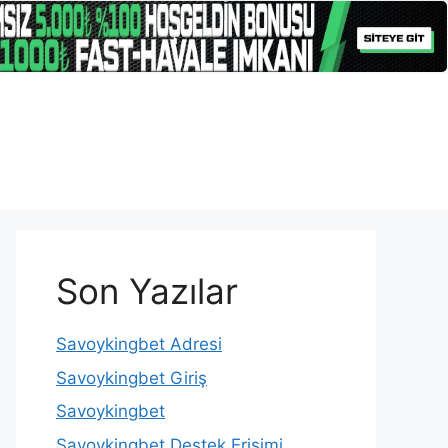
Son Yazılar
Savoykingbet Adresi
Savoykingbet Giriş
Savoykingbet
Savoykingbet Destek Erişimi