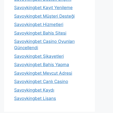
Savoykingbet Kayıt Yenileme
Savoykingbet Müşteri Desteği
Savoykingbet Hizmetleri
Savoykingbet Bahis Sitesi
Savoykingbet Casino Oyunları
Güncellendi
Savoykingbet Şikayetleri
Savoykingbet Bahis Yapma
Savoykingbet Mevcut Adresi
Savoykingbet Canlı Casino
Savoykingbet Kaydı
Savoykingbet Lisans