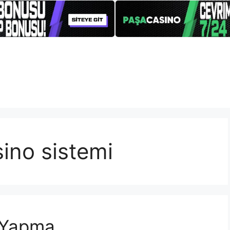
ino sistemi
 Yapma