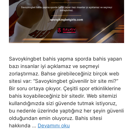
Savoykingbet bahis yapma sporda bahis yapan
bazı insanlar iyi açıklamaz ve seçmeyi
zorlaştırmaz. Bahse girebileceğiniz birçok web
sitesi var: “Savoykingbet güvenilir bir site mi?”
Bir soru ortaya çıkıyor. Çeşitli spor etkinliklerine
bahis koyabileceğiniz bir sitedir. Web sitemizi
kullandığınızda sizi güvende tutmak istiyoruz,
bu nedenle üzerinde yaptığınız her şeyin güvenli
olduğundan emin oluyoruz. Bahis sitesi
hakkında …
Devamını oku