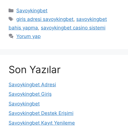
Kategoriler
Savoykingbet
Etiketler
giris adresi savoykingbet
,
savoykingbet
bahis yapma
,
savoykingbet casino sistemi
Yorum yap
Son Yazılar
Savoykingbet Adresi
Savoykingbet Giriş
Savoykingbet
Savoykingbet Destek Erişimi
Savoykingbet Kayıt Yenileme