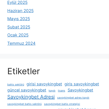
Eylül 2025
Haziran 2025
Mayıs 2025
Şubat 2025
Ocak 2025
Temmuz 2024
Etiketler
girisi savoykingbet
giris savoykingbet
bahis sektörü
güncel savoykingbet
Savoykingbet
kaydı
lisans
Savoykingbet Adresi
savoykingbet adres kaydı
savoykingbet bahis sektörü
savoykingbet bahis stratejisi