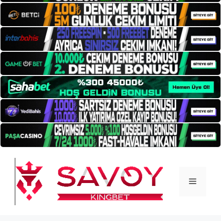
İçeriğe
atla
Menü