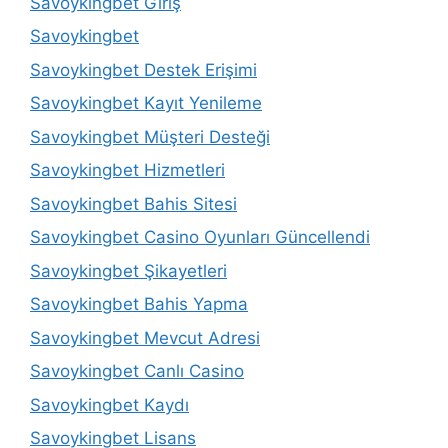
Savoykingbet Giriş
Savoykingbet
Savoykingbet Destek Erişimi
Savoykingbet Kayıt Yenileme
Savoykingbet Müşteri Desteği
Savoykingbet Hizmetleri
Savoykingbet Bahis Sitesi
Savoykingbet Casino Oyunları Güncellendi
Savoykingbet Şikayetleri
Savoykingbet Bahis Yapma
Savoykingbet Mevcut Adresi
Savoykingbet Canlı Casino
Savoykingbet Kaydı
Savoykingbet Lisans