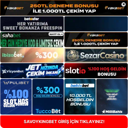
×
SAVOYKINGBET GİRİŞ İÇİN TIKLAYINIZ!