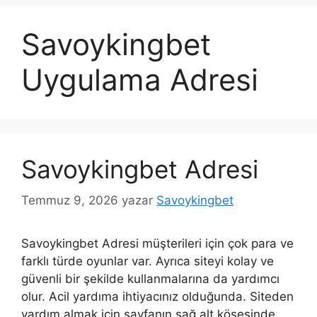
Savoykingbet
Uygulama Adresi
Savoykingbet Adresi
Temmuz 9, 2026
yazar
Savoykingbet
Savoykingbet Adresi müşterileri için çok para ve
farklı türde oyunlar var. Ayrıca siteyi kolay ve
güvenli bir şekilde kullanmalarına da yardımcı
olur. Acil yardıma ihtiyacınız olduğunda. Siteden
yardım almak için sayfanın sağ alt köşesinde