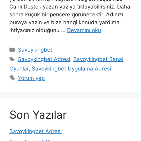
Canlı Destek yazan yazıya tıklayabilirsiniz. Daha
sonra küçük bir pencere görünecektir. Adınızı
buraya yazın ve bize hangi konuda yardıma
ihtiyacınız olduğunu …
Devamını oku
Kategoriler
Savoykingbet
Etiketler
Savoykingbet Adresi
,
Savoykingbet Sanal
Oyunlar
,
Savoykingbet Uygulama Adresi
Yorum yap
Son Yazılar
Savoykingbet Adresi