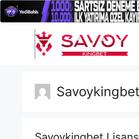
İçeriğe
atla
Savoykingbe
Savoykingbet Lisansl